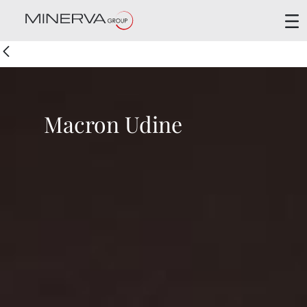
Macron Udine
Back
Macron Udine