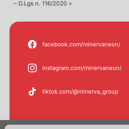
– D.Lgs n. 116/2020 »
facebook.com/minervaneon/
instagram.com/minervaneon/
tiktok.com/@minerva_group