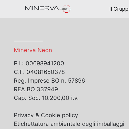
Navigazione
Salta al contenuto
Il Grup
Test
Minerva Neon
P.I.: 00698941200
C.F. 04081650378
Reg. Imprese BO n. 57896
REA BO 337949
Cap. Soc. 10.200,00 i.v.
Privacy & Cookie policy
Etichettatura ambientale degli imballaggi