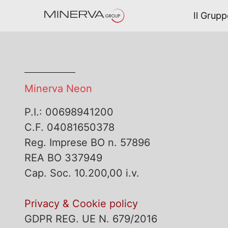
Navigazione
Salta al contenuto
Il Grup
Il Gruppo
Minerva Neon
P.I.: 00698941200
C.F. 04081650378
Reg. Imprese BO n. 57896
REA BO 337949
Cap. Soc. 10.200,00 i.v.
Privacy & Cookie policy
GDPR REG. UE N. 679/2016