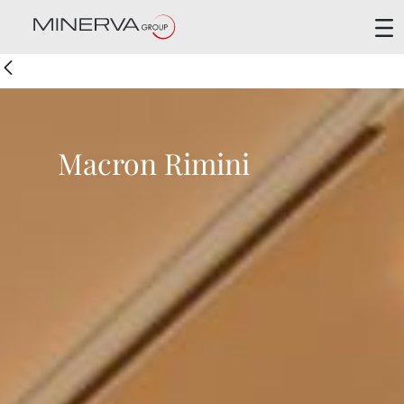
Macron Rimini
Indietro
Macron Rimini